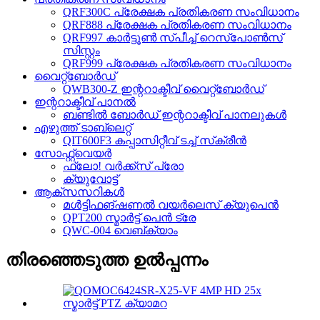
QRF300C പ്രേക്ഷക പ്രതികരണ സംവിധാനം
QRF888 പ്രേക്ഷക പ്രതികരണ സംവിധാനം
QRF997 കാർട്ടൂൺ സ്പീച്ച് റെസ്‌പോൺസ്
സിസ്റ്റം
QRF999 പ്രേക്ഷക പ്രതികരണ സംവിധാനം
വൈറ്റ്‌ബോർഡ്
QWB300-Z ഇന്ററാക്ടീവ് വൈറ്റ്‌ബോർഡ്
ഇന്ററാക്ടീവ് പാനൽ
ബണ്ടിൽ ബോർഡ് ഇന്ററാക്ടീവ് പാനലുകൾ
എഴുത്ത് ടാബ്‌ലെറ്റ്
QIT600F3 കപ്പാസിറ്റീവ് ടച്ച് സ്‌ക്രീൻ
സോഫ്റ്റ്‌വെയർ
ഫ്ലോ! വർക്ക്സ് പ്രോ
ക്യുവോട്ട്
ആക്‌സസറികൾ
മൾട്ടിഫങ്ഷണൽ വയർലെസ് ക്യുപെൻ
QPT200 സ്മാർട്ട് പെൻ ട്രേ
QWC-004 വെബ്‌ക്യാം
തിരഞ്ഞെടുത്ത ഉൽപ്പന്നം