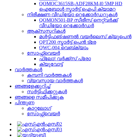
QOMOC3615SB-ADF28KM-l0 5MP HD
ഐബോൾ സ്മാർട്ട് ഐപി ക്യാമറ
നിരീക്ഷണ വീഡിയോ റെക്കോർഡറുകൾ
QOMON501-BP സീരീസ് നെറ്റ്‌വർക്ക്
വീഡിയോ റെക്കോർഡർ
ആക്‌സസറികൾ
മൾട്ടിഫങ്ഷണൽ വയർലെസ് ക്യുപെൻ
QPT200 സ്മാർട്ട് പെൻ ട്രേ
QWC-004 വെബ്‌ക്യാം
സോഫ്റ്റ്‌വെയർ
ഫ്ലോ! വർക്ക്സ് പ്രോ
ക്യുവോട്ട്
വാർത്തകൾ
കമ്പനി വാർത്തകൾ
വ്യവസായ വാർത്തകൾ
ഞങ്ങളേക്കുറിച്ച്
സർട്ടിഫിക്കറ്റുകൾ
ഞങ്ങളെ സമീപിക്കുക
പിന്തുണ
കാറ്റലോഗ്
സോഫ്റ്റ്‌വെയർ