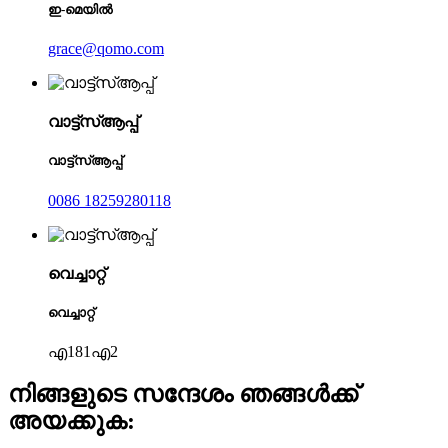
ഇ-മെയിൽ
grace@qomo.com
വാട്ട്‌സ്ആപ്പ്
വാട്ട്‌സ്ആപ്പ്
0086 18259280118
വെച്ചാറ്റ്
വെച്ചാറ്റ്
എ181എ2
നിങ്ങളുടെ സന്ദേശം ഞങ്ങൾക്ക്
അയക്കുക: