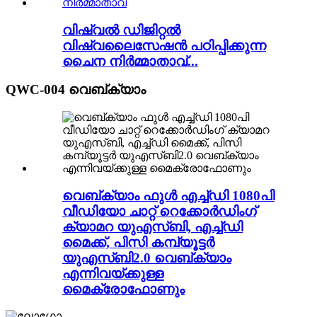
വിഷ്വൽ ഡിജിറ്റൽ
വിഷ്വലൈസേഷൻ പഠിപ്പിക്കുന്ന
ചൈന നിർമ്മാതാവ്...
QWC-004 വെബ്‌ക്യാം
വെബ്‌ക്യാം ഫുൾ എച്ച്‌ഡി 1080പി
വീഡിയോ ചാറ്റ് റെക്കോർഡിംഗ്
ക്യാമറ യുഎസ്ബി, എച്ച്ഡി
മൈക്ക്, പിസി കമ്പ്യൂട്ടർ
യുഎസ്ബി2.0 വെബ്‌ക്യാം
എന്നിവയ്‌ക്കുള്ള
മൈക്രോഫോണും