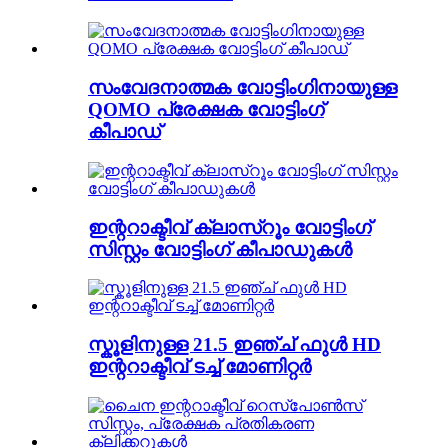
സംവേദനാത്മക വോട്ടിംഗിനായുള്ള
QOMO പ്രേക്ഷക വോട്ടിംഗ്
കീപാഡ്
ഇന്ററാക്ടീവ് ക്ലാസ്റൂം വോട്ടിംഗ്
സിസ്റ്റം വോട്ടിംഗ് കീപാഡുകൾ
സ്കൂളിനുള്ള 21.5 ഇഞ്ച് ഫുൾ HD
ഇന്ററാക്ടീവ് ടച്ച് മോണിറ്റർ