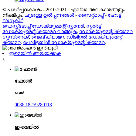
© പകർപ്പവകാശം - 2010-2021 : എല്ലാ അവകാശങ്ങളും
നിക്ഷിപ്തം.
ചൂടുള്ള ഉൽപ്പന്നങ്ങൾ
-
സൈറ്റ്മാപ്പ്
-
ഹോട്ട്
ടാഗുകൾ
ഡെസ്ക്ടോപ്പ് ഡോക്യുമെന്റ് സ്കാനർ
,
സ്മാർട്ട്
ഡോക്യുമെന്റ് ക്യാമറ വാങ്ങുക
,
ഡോക്യുമെന്റ് ക്യാമറ
ഗൂസ്‌നെക്ക്
,
വെബ് ക്യാമറ
,
ഡിജിറ്റൽ ഡോക്യുമെന്റ്
ക്യാമറ
,
പോർട്ടബിൾ ഡോക്യുമെന്റ് ക്യാമറ
,
ഇമെയിൽ അയയ്ക്കുക
x
ഫോൺ
ടെൽ
0086 18259280118
ഇ-മെയിൽ