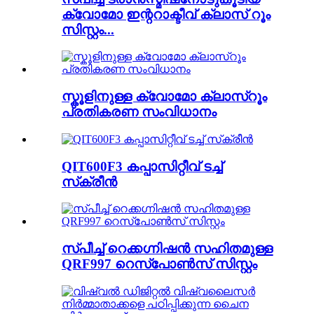
ക്വോമോ ഇന്ററാക്ടീവ് ക്ലാസ് റൂം
സിസ്റ്റം...
സ്കൂളിനുള്ള ക്വോമോ ക്ലാസ്റൂം
പ്രതികരണ സംവിധാനം
QIT600F3 കപ്പാസിറ്റീവ് ടച്ച്
സ്‌ക്രീൻ
സ്പീച്ച് റെക്കഗ്നിഷൻ സഹിതമുള്ള
QRF997 റെസ്‌പോൺസ് സിസ്റ്റം