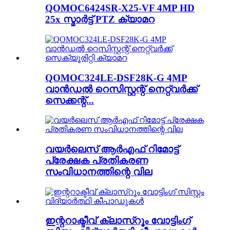
QOMOC6424SR-X25-VF 4MP HD
25x സ്മാർട്ട് PTZ ക്യാമറ
QOMOC324LE-DSF28K-G 4MP
വാൻഡൽ റെസിസ്റ്റന്റ് നെറ്റ്‌വർക്ക്
സെക്കന്റ്...
വയർലെസ് ആർ‌എഫ് റിമോട്ട്
പ്രേക്ഷക പ്രതികരണ
സംവിധാനത്തിന്റെ വില
ഇന്ററാക്ടീവ് ക്ലാസ്റൂം വോട്ടിംഗ്