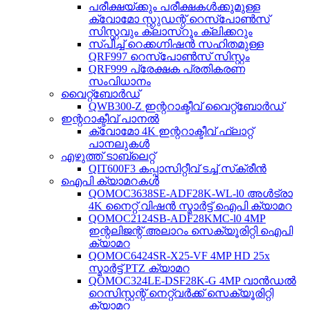
പരീക്ഷയ്ക്കും പരീക്ഷകൾക്കുമുള്ള
ക്വോമോ സ്റ്റുഡന്റ് റെസ്‌പോൺസ്
സിസ്റ്റവും ക്ലാസ്റൂം ക്ലിക്കറും
സ്പീച്ച് റെക്കഗ്നിഷൻ സഹിതമുള്ള
QRF997 റെസ്‌പോൺസ് സിസ്റ്റം
QRF999 പ്രേക്ഷക പ്രതികരണ
സംവിധാനം
വൈറ്റ്‌ബോർഡ്
QWB300-Z ഇന്ററാക്ടീവ് വൈറ്റ്‌ബോർഡ്
ഇന്ററാക്ടീവ് പാനൽ
ക്വോമോ 4K ഇന്ററാക്ടീവ് ഫ്ലാറ്റ്
പാനലുകൾ
എഴുത്ത് ടാബ്‌ലെറ്റ്
QIT600F3 കപ്പാസിറ്റീവ് ടച്ച് സ്‌ക്രീൻ
ഐപി ക്യാമറകൾ
QOMOC3638SE-ADF28K-WL-l0 ​​അൾട്രാ
4K നൈറ്റ് വിഷൻ സ്മാർട്ട് ഐപി ക്യാമറ
QOMOC2124SB-ADF28KMC-l0 4MP
ഇന്റലിജന്റ് അലാറം സെക്യൂരിറ്റി ഐപി
ക്യാമറ
QOMOC6424SR-X25-VF 4MP HD 25x
സ്മാർട്ട് PTZ ക്യാമറ
QOMOC324LE-DSF28K-G 4MP വാൻഡൽ
റെസിസ്റ്റന്റ് നെറ്റ്‌വർക്ക് സെക്യൂരിറ്റി
ക്യാമറ