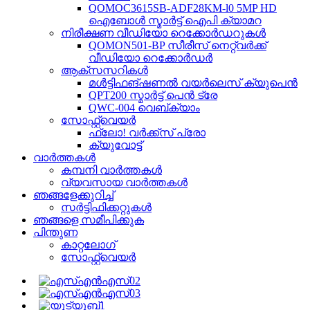
QOMOC3615SB-ADF28KM-l0 5MP HD
ഐബോൾ സ്മാർട്ട് ഐപി ക്യാമറ
നിരീക്ഷണ വീഡിയോ റെക്കോർഡറുകൾ
QOMON501-BP സീരീസ് നെറ്റ്‌വർക്ക്
വീഡിയോ റെക്കോർഡർ
ആക്‌സസറികൾ
മൾട്ടിഫങ്ഷണൽ വയർലെസ് ക്യുപെൻ
QPT200 സ്മാർട്ട് പെൻ ട്രേ
QWC-004 വെബ്‌ക്യാം
സോഫ്റ്റ്‌വെയർ
ഫ്ലോ! വർക്ക്സ് പ്രോ
ക്യുവോട്ട്
വാർത്തകൾ
കമ്പനി വാർത്തകൾ
വ്യവസായ വാർത്തകൾ
ഞങ്ങളേക്കുറിച്ച്
സർട്ടിഫിക്കറ്റുകൾ
ഞങ്ങളെ സമീപിക്കുക
പിന്തുണ
കാറ്റലോഗ്
സോഫ്റ്റ്‌വെയർ