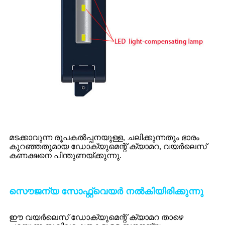
മടക്കാവുന്ന രൂപകൽപ്പനയുള്ള, ചലിക്കുന്നതും ഭാരം
കുറഞ്ഞതുമായ ഡോക്യുമെന്റ് ക്യാമറ, വയർലെസ്
കണക്ഷനെ പിന്തുണയ്ക്കുന്നു.
സൌജന്യ സോഫ്റ്റ്‌വെയർ നൽകിയിരിക്കുന്നു
ഈ വയർലെസ് ഡോക്യുമെന്റ് ക്യാമറ താഴെ