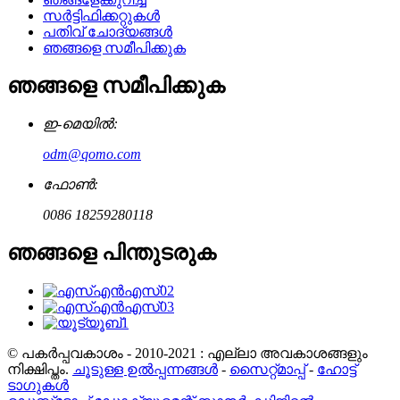
സർട്ടിഫിക്കറ്റുകൾ
പതിവ് ചോദ്യങ്ങൾ
ഞങ്ങളെ സമീപിക്കുക
ഞങ്ങളെ സമീപിക്കുക
ഇ-മെയിൽ:
odm@qomo.com
ഫോൺ:
0086 18259280118
ഞങ്ങളെ പിന്തുടരുക
© പകർപ്പവകാശം - 2010-2021 : എല്ലാ അവകാശങ്ങളും
നിക്ഷിപ്തം.
ചൂടുള്ള ഉൽപ്പന്നങ്ങൾ
-
സൈറ്റ്മാപ്പ്
-
ഹോട്ട്
ടാഗുകൾ