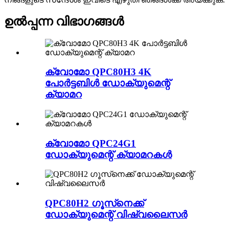
ഉൽപ്പന്ന വിഭാഗങ്ങൾ
ക്വോമോ QPC80H3 4K
പോർട്ടബിൾ ഡോക്യുമെന്റ്
ക്യാമറ
ക്വോമോ QPC24G1
ഡോക്യുമെന്റ് ക്യാമറകൾ
QPC80H2 ഗൂസ്‌നെക്ക്
ഡോക്യുമെന്റ് വിഷ്വലൈസർ