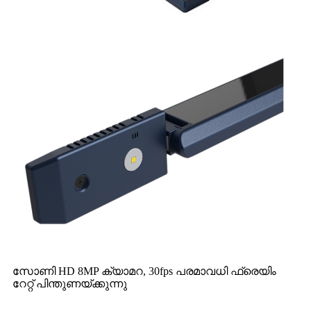
സോണി HD 8MP ക്യാമറ, 30fps പരമാവധി ഫ്രെയിം
റേറ്റ് പിന്തുണയ്ക്കുന്നു